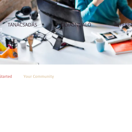
TANÁCSADÁS
OLVASNIVALÓ
REFERE
Started
Your Community