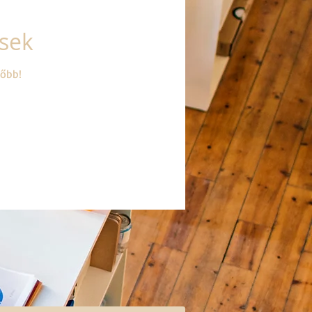
ések
sőbb!